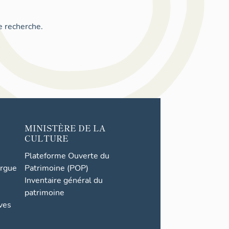
e recherche.
MINISTÈRE DE LA
CULTURE
Plateforme Ouverte du
orgue
Patrimoine (POP)
Inventaire général du
patrimoine
ives