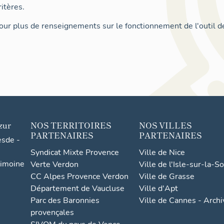
itères.
ur plus de renseignements sur le fonctionnement de l'outil d
zur
NOS TERRITOIRES
NOS VILLES
PARTENAIRES
PARTENAIRES
esde -
Syndicat Mixte Provence
Ville de Nice
rimoine
Verte Verdon
Ville de l'Isle-sur-la-S
CC Alpes Provence Verdon
Ville de Grasse
Département de Vaucluse
Ville d'Apt
Parc des Baronnies
Ville de Cannes - Arch
provençales