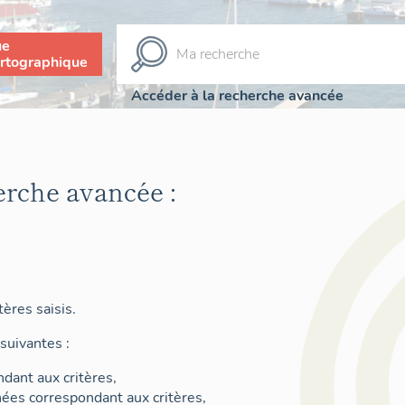
ue
rtographique
Accéder à la recherche avancée
erche avancée :
ères saisis.
suivantes :
dant aux critères,
nées correspondant aux critères,