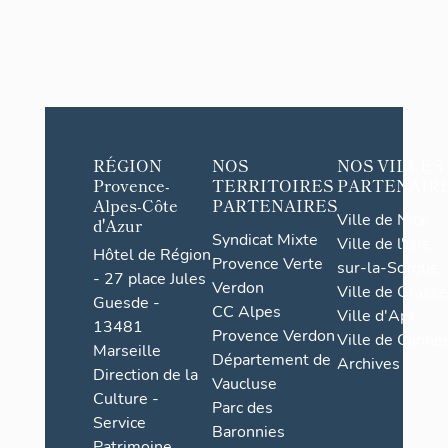
RÉGION
NOS
NOS VILLES
Provence-
TERRITOIRES
PARTENAIR
Alpes-Côte
PARTENAIRES
Ville de Nice
d'Azur
Syndicat Mixte
Ville de l'Isle-
Hôtel de Région
Provence Verte
sur-la-Sorgue
- 27 place Jules
Verdon
Ville de Grasse
Guesde -
CC Alpes
Ville d'Apt
13481
Provence Verdon
Ville de Cannes
Marseille
Département de
Archives
Direction de la
Vaucluse
Culture -
Parc des
Service
Baronnies
Patrimoine