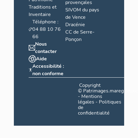
provençales
Traditions et
SIVOM du pays
Inventaire
de Vence
Téléphone :
Dracénie
04 88 10 76
CC de Serre-
66
Ponçon
Nous
contacter
Aide
Accessibilité :
non conforme
Copyright
©
Patrimages.maregionsud
-
Mentions
légales
-
Politiques
de
confidentialité