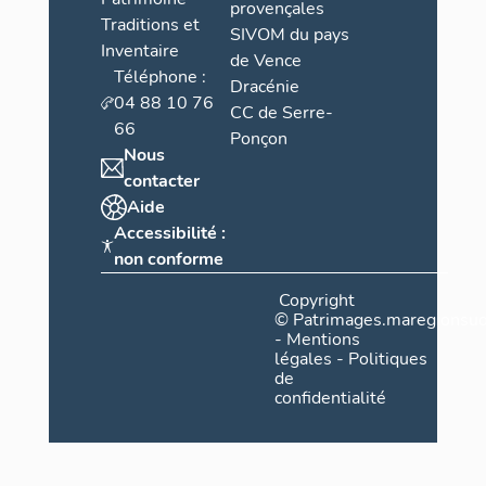
provençales
Traditions et
SIVOM du pays
Inventaire
de Vence
Téléphone :
Dracénie
04 88 10 76
CC de Serre-
66
Ponçon
Nous
contacter
Aide
Accessibilité :
non conforme
Copyright
©
Patrimages.maregionsud
-
Mentions
légales
-
Politiques
de
confidentialité