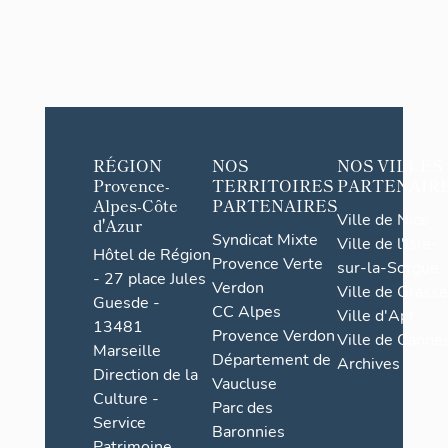
RÉGION
NOS
NOS VILLES
Provence-
TERRITOIRES
PARTENAIR
Alpes-Côte
PARTENAIRES
Ville de Nice
d'Azur
Syndicat Mixte
Ville de l'Isle-
Hôtel de Région
Provence Verte
sur-la-Sorgue
- 27 place Jules
Verdon
Ville de Grasse
Guesde -
CC Alpes
Ville d'Apt
13481
Provence Verdon
Ville de Cannes
Marseille
Département de
Archives
Direction de la
Vaucluse
Culture -
Parc des
Service
Baronnies
Patrimoine