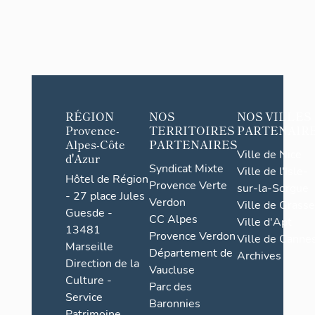
RÉGION
NOS
NOS VILLES
Provence-
TERRITOIRES
PARTENAIR
Alpes-Côte
PARTENAIRES
Ville de Nice
d'Azur
Syndicat Mixte
Ville de l'Isle-
Hôtel de Région
Provence Verte
sur-la-Sorgue
- 27 place Jules
Verdon
Ville de Grasse
Guesde -
CC Alpes
Ville d'Apt
13481
Provence Verdon
Ville de Cannes
Marseille
Département de
Archives
Direction de la
Vaucluse
Culture -
Parc des
Service
Baronnies
Patrimoine