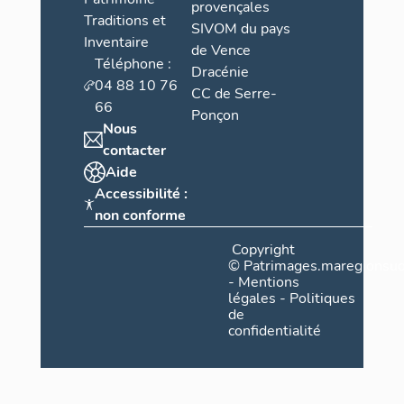
provençales
Traditions et
SIVOM du pays
Inventaire
de Vence
Téléphone :
Dracénie
04 88 10 76
CC de Serre-
66
Ponçon
Nous
contacter
Aide
Accessibilité :
non conforme
Copyright
©
Patrimages.maregionsud
-
Mentions
légales
-
Politiques
de
confidentialité