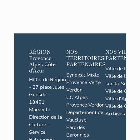
RÉGION
NOS
NOS VILLES
Provence-
TERRITOIRES
PARTENAIR
Alpes-Côte
PARTENAIRES
Ville de Nice
d'Azur
Syndicat Mixte
Ville de l'Isle-
Hôtel de Région
Provence Verte
sur-la-Sorgue
- 27 place Jules
Verdon
Ville de Grasse
Guesde -
CC Alpes
Ville d'Apt
13481
Provence Verdon
Ville de Cannes
Marseille
Département de
Archives
Direction de la
Vaucluse
Culture -
Parc des
Service
Baronnies
Patrimoine