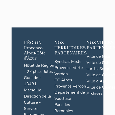
RÉGION
NOS
NOS VILLES
Provence-
TERRITOIRES
PARTENAIR
Alpes-Côte
PARTENAIRES
Ville de Nice
d'Azur
Syndicat Mixte
Ville de l'Isle-
Hôtel de Région
Provence Verte
sur-la-Sorgue
- 27 place Jules
Verdon
Ville de Grasse
Guesde -
CC Alpes
Ville d'Apt
13481
Provence Verdon
Ville de Cannes
Marseille
Département de
Archives
Direction de la
Vaucluse
Culture -
Parc des
Service
Baronnies
Patrimoine