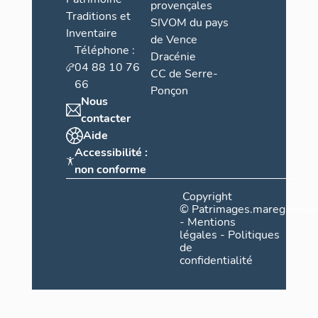
provençales
Traditions et
SIVOM du pays
Inventaire
de Vence
Téléphone :
Dracénie
04 88 10 76
CC de Serre-
66
Ponçon
Nous
contacter
Aide
Accessibilité :
non conforme
Copyright
©
Patrimages.maregionsud
-
Mentions
légales
-
Politiques
de
confidentialité