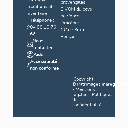
provençales
Traditions et
SIVOM du pays
Inventaire
de Vence
Téléphone :
Dracénie
04 88 10 76
CC de Serre-
66
Ponçon
Nous
contacter
Aide
Accessibilité :
non conforme
Copyright
©
Patrimages.maregionsud
-
Mentions
légales
-
Politiques
de
confidentialité