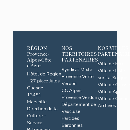
RÉGION
NOS
NOS VILLES
Provence-
TERRITOIRES
PARTENAIR
Alpes-Côte
PARTENAIRES
Ville de Nice
d'Azur
Syndicat Mixte
Ville de l'Isle-
Hôtel de Région
Provence Verte
sur-la-Sorgue
- 27 place Jules
Verdon
Ville de Grasse
Guesde -
CC Alpes
Ville d'Apt
13481
Provence Verdon
Ville de Cannes
Marseille
Département de
Archives
Direction de la
Vaucluse
Culture -
Parc des
Service
Baronnies
Patrimoine