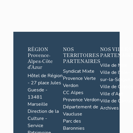
RÉGION
NOS
NOS VILLES
Provence-
TERRITOIRES
PARTENAIR
Alpes-Côte
PARTENAIRES
Ville de Nice
d'Azur
Syndicat Mixte
Ville de l'Isle-
Hôtel de Région
Provence Verte
sur-la-Sorgue
- 27 place Jules
Verdon
Ville de Grasse
Guesde -
CC Alpes
Ville d'Apt
13481
Provence Verdon
Ville de Cannes
Marseille
Département de
Archives
Direction de la
Vaucluse
Culture -
Parc des
Service
Baronnies
Patrimoine