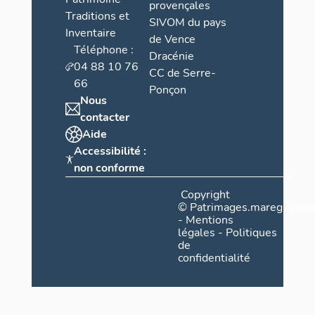
provençales
Traditions et
SIVOM du pays
Inventaire
de Vence
Téléphone :
Dracénie
04 88 10 76
CC de Serre-
66
Ponçon
Nous
contacter
Aide
Accessibilité :
non conforme
Copyright
©
Patrimages.maregionsud
-
Mentions
légales
-
Politiques
de
confidentialité