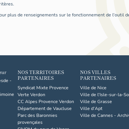
itères.
ur plus de renseignements sur le fonctionnement de l'outil d
zur
NOS TERRITOIRES
NOS VILLES
PARTENAIRES
PARTENAIRES
esde -
Syndicat Mixte Provence
Ville de Nice
rimoine
Verte Verdon
Ville de l'Isle-sur-la-S
CC Alpes Provence Verdon
Ville de Grasse
Département de Vaucluse
Ville d'Apt
Parc des Baronnies
Ville de Cannes - Arch
provençales