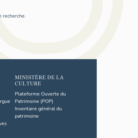
e recherche.
MINISTÈRE DE LA
CULTURE
Plateforme Ouverte du
orgue
Patrimoine (POP)
Inventaire général du
patrimoine
ives