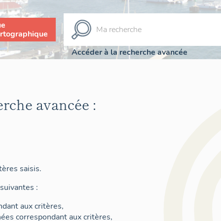
ue
rtographique
Accéder à la recherche avancée
erche avancée :
ères saisis.
suivantes :
dant aux critères,
nées correspondant aux critères,