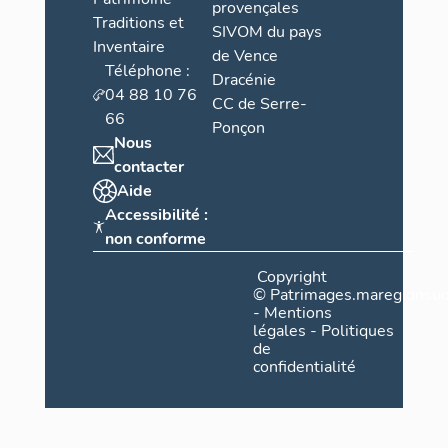
provençales
Traditions et
SIVOM du pays
Inventaire
de Vence
Téléphone :
Dracénie
04 88 10 76
CC de Serre-
66
Ponçon
Nous
contacter
Aide
Accessibilité :
non conforme
Copyright
©
Patrimages.maregionsud
-
Mentions
légales
-
Politiques
de
confidentialité