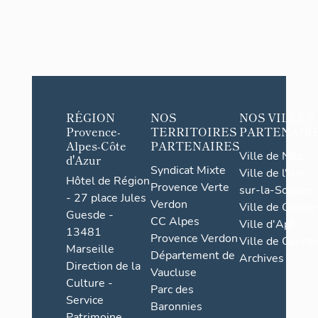
RÉGION
NOS
NOS VILLES
Provence-
TERRITOIRES
PARTENAIR
Alpes-Côte
PARTENAIRES
Ville de Nice
d'Azur
Syndicat Mixte
Ville de l'Isle-
Hôtel de Région
Provence Verte
sur-la-Sorgue
- 27 place Jules
Verdon
Ville de Grasse
Guesde -
CC Alpes
Ville d'Apt
13481
Provence Verdon
Ville de Cannes
Marseille
Département de
Archives
Direction de la
Vaucluse
Culture -
Parc des
Service
Baronnies
Patrimoine