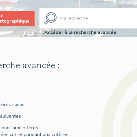
ue
rtographique
Accéder à la recherche avancée
erche avancée :
ères saisis.
suivantes :
dant aux critères,
nées correspondant aux critères,