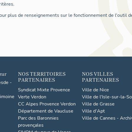
itères.
ur plus de renseignements sur le fonctionnement de l'outil d
zur
NOS TERRITOIRES
NOS VILLES
PARTENAIRES
PARTENAIRES
esde -
Syndicat Mixte Provence
Ville de Nice
rimoine
Verte Verdon
Ville de l'Isle-sur-la-S
CC Alpes Provence Verdon
Ville de Grasse
Département de Vaucluse
Ville d'Apt
Parc des Baronnies
Ville de Cannes - Arch
provençales