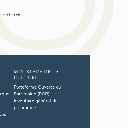
e recherche.
MINISTÈRE DE LA
CULTURE
Plateforme Ouverte du
orgue
Patrimoine (POP)
Inventaire général du
patrimoine
ives