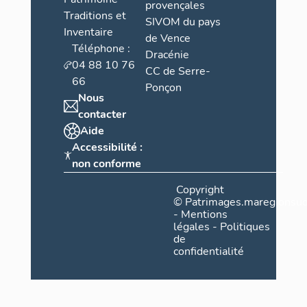
provençales
Traditions et
SIVOM du pays
Inventaire
de Vence
Téléphone :
Dracénie
04 88 10 76
CC de Serre-
66
Ponçon
Nous
contacter
Aide
Accessibilité :
non conforme
Copyright
©
Patrimages.maregionsud
-
Mentions
légales
-
Politiques
de
confidentialité