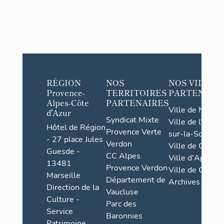
RÉGION
NOS
NOS VILLES
Provence-
TERRITOIRES
PARTENAIR
Alpes-Côte
PARTENAIRES
Ville de Nice
d'Azur
Syndicat Mixte
Ville de l'Isle-
Hôtel de Région
Provence Verte
sur-la-Sorgue
- 27 place Jules
Verdon
Ville de Grasse
Guesde -
CC Alpes
Ville d'Apt
13481
Provence Verdon
Ville de Cannes
Marseille
Département de
Archives
Direction de la
Vaucluse
Culture -
Parc des
Service
Baronnies
Patrimoine