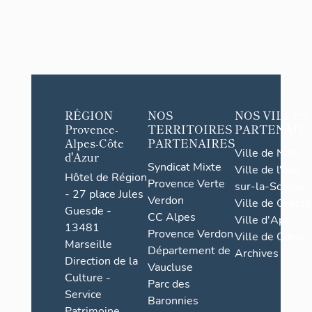
RÉGION
NOS
NOS VILLES
Provence-
TERRITOIRES
PARTENAIR
Alpes-Côte
PARTENAIRES
Ville de Nice
d'Azur
Syndicat Mixte
Ville de l'Isle-
Hôtel de Région
Provence Verte
sur-la-Sorgue
- 27 place Jules
Verdon
Ville de Grasse
Guesde -
CC Alpes
Ville d'Apt
13481
Provence Verdon
Ville de Cannes
Marseille
Département de
Archives
Direction de la
Vaucluse
Culture -
Parc des
Service
Baronnies
Patrimoine