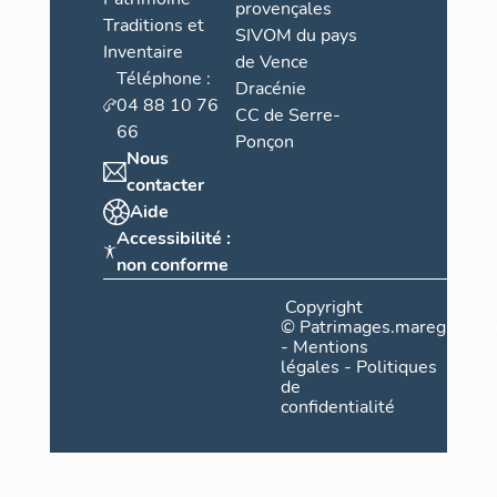
provençales
Traditions et
SIVOM du pays
Inventaire
de Vence
Téléphone :
Dracénie
04 88 10 76
CC de Serre-
66
Ponçon
Nous
contacter
Aide
Accessibilité :
non conforme
Copyright
©
Patrimages.maregionsud
-
Mentions
légales
-
Politiques
de
confidentialité