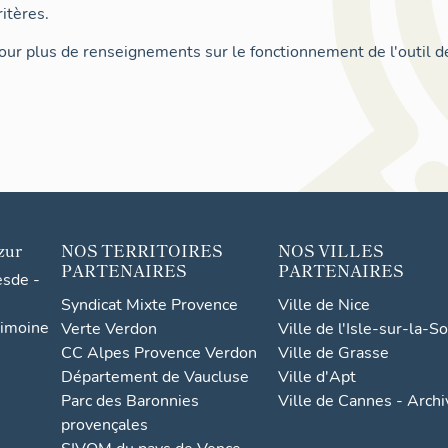
itères.
ur plus de renseignements sur le fonctionnement de l'outil d
zur
NOS TERRITOIRES
NOS VILLES
PARTENAIRES
PARTENAIRES
esde -
Syndicat Mixte Provence
Ville de Nice
rimoine
Verte Verdon
Ville de l'Isle-sur-la-S
CC Alpes Provence Verdon
Ville de Grasse
Département de Vaucluse
Ville d'Apt
Parc des Baronnies
Ville de Cannes - Arch
provençales