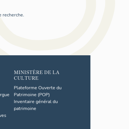
e recherche.
MINISTÈRE DE LA
CULTURE
Plateforme Ouverte du
orgue
Patrimoine (POP)
Inventaire général du
patrimoine
ives