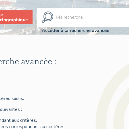
ue
rtographique
Accéder à la recherche avancée
erche avancée :
ères saisis.
suivantes :
dant aux critères,
nées correspondant aux critères,