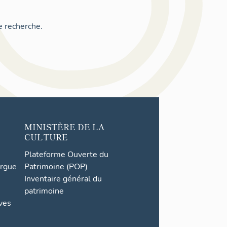
e recherche.
MINISTÈRE DE LA
CULTURE
Plateforme Ouverte du
orgue
Patrimoine (POP)
Inventaire général du
patrimoine
ives