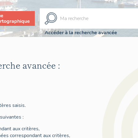
ue
rtographique
Accéder à la recherche avancée
erche avancée :
ères saisis.
suivantes :
dant aux critères,
nées correspondant aux critères,