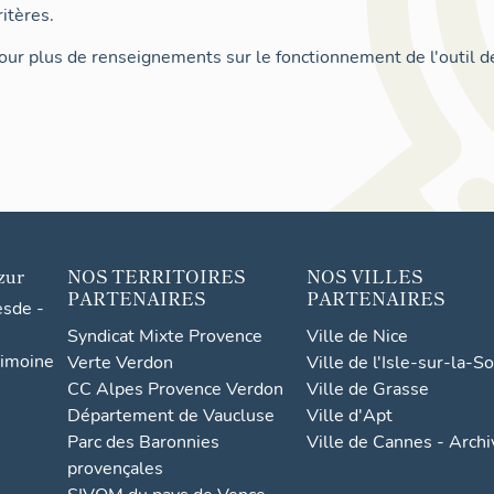
itères.
ur plus de renseignements sur le fonctionnement de l'outil d
zur
NOS TERRITOIRES
NOS VILLES
PARTENAIRES
PARTENAIRES
esde -
Syndicat Mixte Provence
Ville de Nice
rimoine
Verte Verdon
Ville de l'Isle-sur-la-S
CC Alpes Provence Verdon
Ville de Grasse
Département de Vaucluse
Ville d'Apt
Parc des Baronnies
Ville de Cannes - Arch
provençales