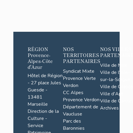
RÉGION
NOS
NOS VILLES
Provence-
TERRITOIRES
PARTENAIR
Alpes-Côte
PARTENAIRES
Ville de Nice
d'Azur
Syndicat Mixte
Ville de l'Isle-
Hôtel de Région
Provence Verte
sur-la-Sorgue
- 27 place Jules
Verdon
Ville de Grasse
Guesde -
CC Alpes
Ville d'Apt
13481
Provence Verdon
Ville de Cannes
Marseille
Département de
Archives
Direction de la
Vaucluse
Culture -
Parc des
Service
Baronnies
Patrimoine