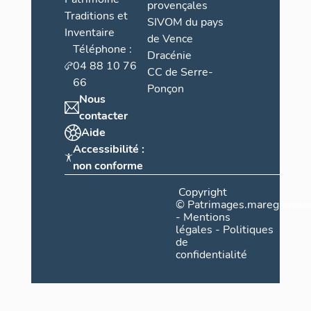
provençales
Traditions et
SIVOM du pays
Inventaire
de Vence
Téléphone :
Dracénie
04 88 10 76
CC de Serre-
66
Ponçon
Nous
contacter
Aide
Accessibilité :
non conforme
Copyright
©
Patrimages.maregionsud
-
Mentions
légales
-
Politiques
de
confidentialité