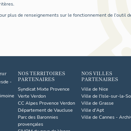
itères.
ur plus de renseignements sur le fonctionnement de l'outil d
zur
NOS TERRITOIRES
NOS VILLES
PARTENAIRES
PARTENAIRES
esde -
Syndicat Mixte Provence
Ville de Nice
rimoine
Verte Verdon
Ville de l'Isle-sur-la-S
CC Alpes Provence Verdon
Ville de Grasse
Département de Vaucluse
Ville d'Apt
Parc des Baronnies
Ville de Cannes - Arch
provençales