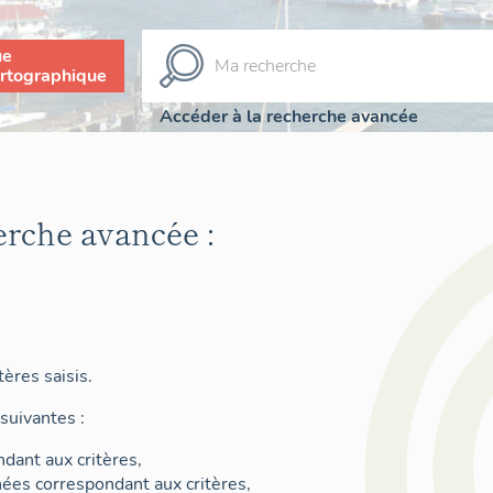
ue
rtographique
Accéder à la recherche avancée
erche avancée :
ères saisis.
suivantes :
dant aux critères,
nées correspondant aux critères,