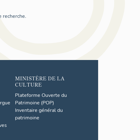
e recherche.
MINISTÈRE DE LA
CULTURE
Plateforme Ouverte du
orgue
Patrimoine (POP)
Inventaire général du
patrimoine
ives