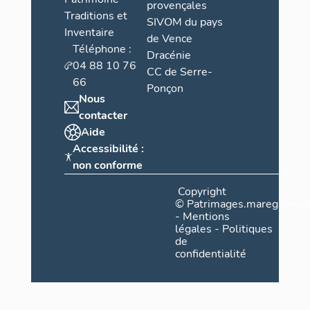
provençales
Traditions et
SIVOM du pays
Inventaire
de Vence
Téléphone :
Dracénie
04 88 10 76
CC de Serre-
66
Ponçon
Nous
contacter
Aide
Accessibilité :
non conforme
Copyright
©
Patrimages.maregionsud
-
Mentions
légales
-
Politiques
de
confidentialité