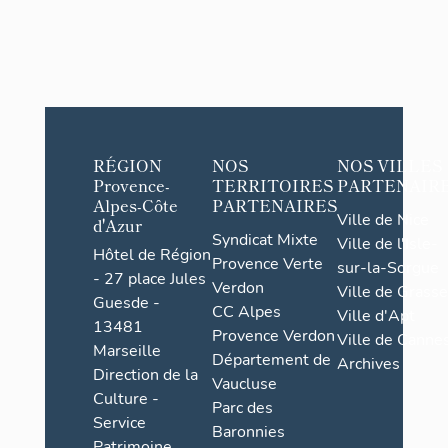
RÉGION
NOS
NOS VILLES
Provence-
TERRITOIRES
PARTENAIR
Alpes-Côte
PARTENAIRES
Ville de Nice
d'Azur
Syndicat Mixte
Ville de l'Isle-
Hôtel de Région
Provence Verte
sur-la-Sorgue
- 27 place Jules
Verdon
Ville de Grasse
Guesde -
CC Alpes
Ville d'Apt
13481
Provence Verdon
Ville de Cannes
Marseille
Département de
Archives
Direction de la
Vaucluse
Culture -
Parc des
Service
Baronnies
Patrimoine