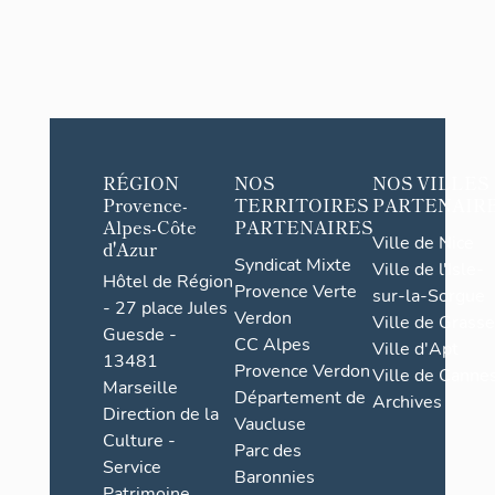
RÉGION
NOS
NOS VILLES
Provence-
TERRITOIRES
PARTENAIR
Alpes-Côte
PARTENAIRES
Ville de Nice
d'Azur
Syndicat Mixte
Ville de l'Isle-
Hôtel de Région
Provence Verte
sur-la-Sorgue
- 27 place Jules
Verdon
Ville de Grasse
Guesde -
CC Alpes
Ville d'Apt
13481
Provence Verdon
Ville de Cannes
Marseille
Département de
Archives
Direction de la
Vaucluse
Culture -
Parc des
Service
Baronnies
Patrimoine