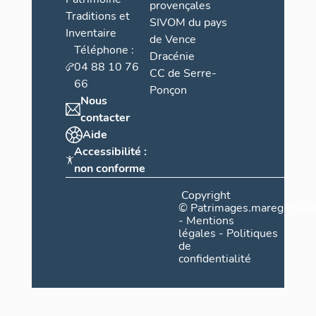
provençales
Traditions et
SIVOM du pays
Inventaire
de Vence
Téléphone :
Dracénie
04 88 10 76
CC de Serre-
66
Ponçon
Nous
contacter
Aide
Accessibilité :
non conforme
Copyright
©
Patrimages.maregionsud
-
Mentions
légales
-
Politiques
de
confidentialité