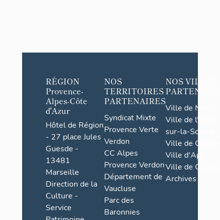
RÉGION
NOS
NOS VILLES
Provence-
TERRITOIRES
PARTENAIR
Alpes-Côte
PARTENAIRES
Ville de Nice
d'Azur
Syndicat Mixte
Ville de l'Isle-
Hôtel de Région
Provence Verte
sur-la-Sorgue
- 27 place Jules
Verdon
Ville de Grasse
Guesde -
CC Alpes
Ville d'Apt
13481
Provence Verdon
Ville de Cannes
Marseille
Département de
Archives
Direction de la
Vaucluse
Culture -
Parc des
Service
Baronnies
Patrimoine