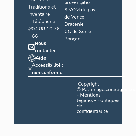
provençales
Traditions et
SIVOM du pays
Inventaire
de Vence
Téléphone :
Dracénie
04 88 10 76
CC de Serre-
66
Ponçon
Nous
contacter
Aide
Accessibilité :
non conforme
Copyright
©
Patrimages.maregionsud
-
Mentions
légales
-
Politiques
de
confidentialité