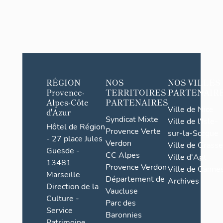
RÉGION
NOS
NOS VILLES
Provence-
TERRITOIRES
PARTENAIR
Alpes-Côte
PARTENAIRES
Ville de Nice
d'Azur
Syndicat Mixte
Ville de l'Isle-
Hôtel de Région
Provence Verte
sur-la-Sorgue
- 27 place Jules
Verdon
Ville de Grasse
Guesde -
CC Alpes
Ville d'Apt
13481
Provence Verdon
Ville de Cannes
Marseille
Département de
Archives
Direction de la
Vaucluse
Culture -
Parc des
Service
Baronnies
Patrimoine