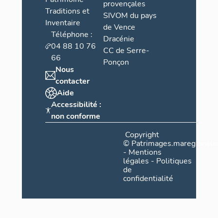
provençales
Traditions et
SIVOM du pays
Inventaire
de Vence
Téléphone :
Dracénie
04 88 10 76
CC de Serre-
66
Ponçon
Nous
contacter
Aide
Accessibilité :
non conforme
Copyright
©
Patrimages.maregionsud
-
Mentions
légales
-
Politiques
de
confidentialité