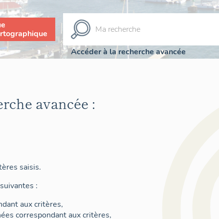
ue
rtographique
Accéder à la recherche avancée
erche avancée :
ères saisis.
suivantes :
dant aux critères,
nées correspondant aux critères,