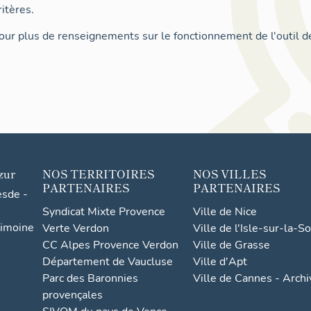
itères.
ur plus de renseignements sur le fonctionnement de l'outil d
zur
NOS TERRITOIRES
NOS VILLES
PARTENAIRES
PARTENAIRES
esde -
Syndicat Mixte Provence
Ville de Nice
rimoine
Verte Verdon
Ville de l'Isle-sur-la-S
CC Alpes Provence Verdon
Ville de Grasse
Département de Vaucluse
Ville d'Apt
Parc des Baronnies
Ville de Cannes - Arch
provençales