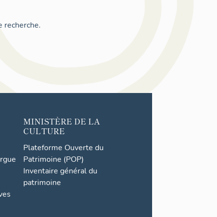
e recherche.
MINISTÈRE DE LA
CULTURE
Plateforme Ouverte du
orgue
Patrimoine (POP)
Inventaire général du
patrimoine
ives