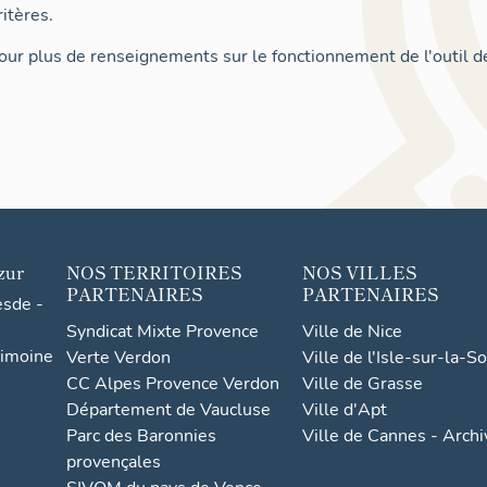
itères.
ur plus de renseignements sur le fonctionnement de l'outil d
zur
NOS TERRITOIRES
NOS VILLES
PARTENAIRES
PARTENAIRES
esde -
Syndicat Mixte Provence
Ville de Nice
rimoine
Verte Verdon
Ville de l'Isle-sur-la-S
CC Alpes Provence Verdon
Ville de Grasse
Département de Vaucluse
Ville d'Apt
Parc des Baronnies
Ville de Cannes - Arch
provençales