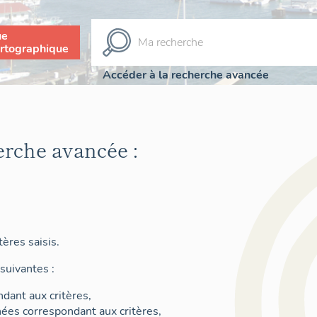
ue
rtographique
Accéder à la recherche avancée
erche avancée :
ères saisis.
suivantes :
dant aux critères,
nées correspondant aux critères,