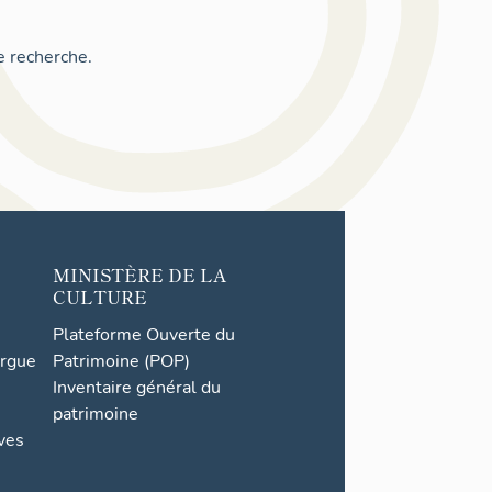
e recherche.
MINISTÈRE DE LA
CULTURE
Plateforme Ouverte du
orgue
Patrimoine (POP)
Inventaire général du
patrimoine
ives