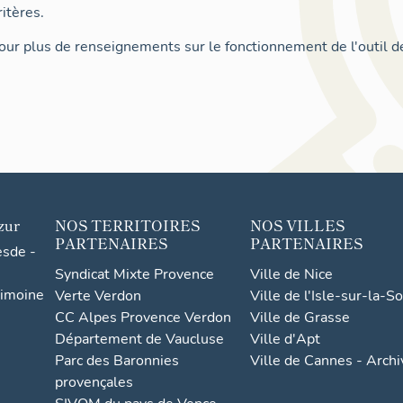
itères.
ur plus de renseignements sur le fonctionnement de l'outil d
zur
NOS TERRITOIRES
NOS VILLES
PARTENAIRES
PARTENAIRES
esde -
Syndicat Mixte Provence
Ville de Nice
rimoine
Verte Verdon
Ville de l'Isle-sur-la-S
CC Alpes Provence Verdon
Ville de Grasse
Département de Vaucluse
Ville d'Apt
Parc des Baronnies
Ville de Cannes - Arch
provençales