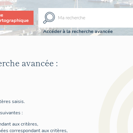
ue
rtographique
Accéder à la recherche avancée
erche avancée :
ères saisis.
suivantes :
dant aux critères,
nées correspondant aux critères,