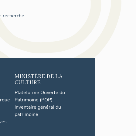
e recherche.
MINISTÈRE DE LA
CULTURE
Plateforme Ouverte du
orgue
Patrimoine (POP)
Inventaire général du
patrimoine
ives