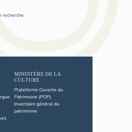
e recherche.
MINISTÈRE DE LA
CULTURE
Plateforme Ouverte du
orgue
Patrimoine (POP)
Inventaire général du
patrimoine
ives