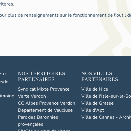
itères.
ur plus de renseignements sur le fonctionnement de l'outil d
zur
NOS TERRITOIRES
NOS VILLES
PARTENAIRES
PARTENAIRES
esde -
Syndicat Mixte Provence
Ville de Nice
rimoine
Verte Verdon
Ville de l'Isle-sur-la-S
CC Alpes Provence Verdon
Ville de Grasse
Département de Vaucluse
Ville d'Apt
Parc des Baronnies
Ville de Cannes - Arch
provençales