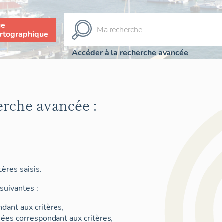
ue
rtographique
Accéder à la recherche avancée
erche avancée :
ères saisis.
suivantes :
dant aux critères,
nées correspondant aux critères,