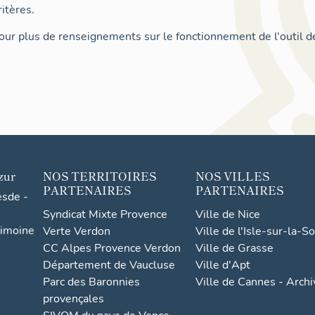
itères.
ur plus de renseignements sur le fonctionnement de l'outil d
zur
NOS TERRITOIRES
NOS VILLES
PARTENAIRES
PARTENAIRES
esde -
Syndicat Mixte Provence
Ville de Nice
rimoine
Verte Verdon
Ville de l'Isle-sur-la-S
CC Alpes Provence Verdon
Ville de Grasse
Département de Vaucluse
Ville d'Apt
Parc des Baronnies
Ville de Cannes - Arch
provençales