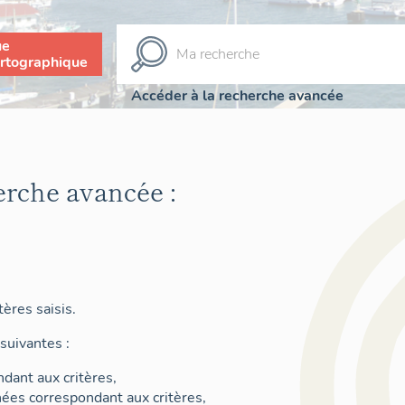
ue
rtographique
Accéder à la recherche avancée
erche avancée :
ères saisis.
suivantes :
dant aux critères,
nées correspondant aux critères,