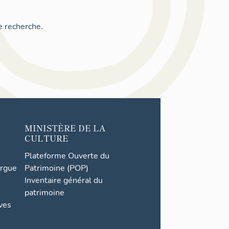
e recherche.
MINISTÈRE DE LA
CULTURE
Plateforme Ouverte du
orgue
Patrimoine (POP)
Inventaire général du
patrimoine
ives