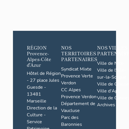
RÉGION
NOS
NOS VILLES
Provence-
TERRITOIRES
PARTENAIR
Alpes-Côte
PARTENAIRES
Ville de Nice
d'Azur
Syndicat Mixte
Ville de l'Isle-
Hôtel de Région
Provence Verte
sur-la-Sorgue
- 27 place Jules
Verdon
Ville de Grasse
Guesde -
CC Alpes
Ville d'Apt
13481
Provence Verdon
Ville de Cannes
Marseille
Département de
Archives
Direction de la
Vaucluse
Culture -
Parc des
Service
Baronnies
Patrimoine