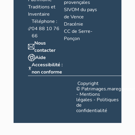
provençales
Traditions et
SIVOM du pays
Inventaire
de Vence
Téléphone :
Dracénie
04 88 10 76
CC de Serre-
66
Ponçon
Nous
contacter
Aide
Accessibilité :
non conforme
Copyright
©
Patrimages.maregionsud
-
Mentions
légales
-
Politiques
de
confidentialité