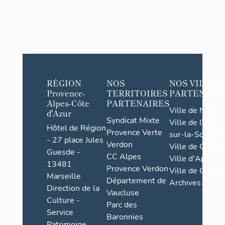
RÉGION
NOS
NOS VILLES
Provence-
TERRITOIRES
PARTENAIR
Alpes-Côte
PARTENAIRES
Ville de Nice
d'Azur
Syndicat Mixte
Ville de l'Isle-
Hôtel de Région
Provence Verte
sur-la-Sorgue
- 27 place Jules
Verdon
Ville de Grasse
Guesde -
CC Alpes
Ville d'Apt
13481
Provence Verdon
Ville de Cannes
Marseille
Département de
Archives
Direction de la
Vaucluse
Culture -
Parc des
Service
Baronnies
Patrimoine