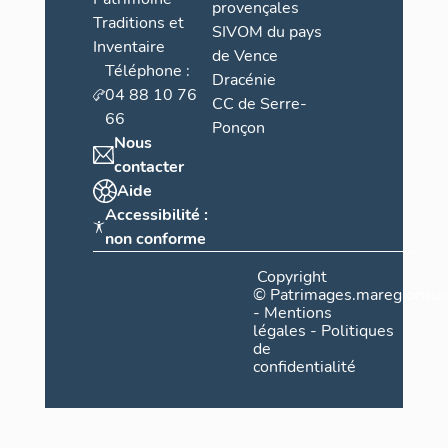
provençales
Traditions et
SIVOM du pays
Inventaire
de Vence
Téléphone :
Dracénie
04 88 10 76
CC de Serre-
66
Ponçon
Nous
contacter
Aide
Accessibilité :
non conforme
Copyright
©
Patrimages.maregionsud
-
Mentions
légales
-
Politiques
de
confidentialité