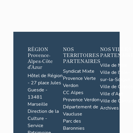
RÉGION
NOS
NOS VILLES
Provence-
TERRITOIRES
PARTENAIR
Alpes-Côte
PARTENAIRES
Ville de Nice
d'Azur
Syndicat Mixte
Ville de l'Isle-
Hôtel de Région
Provence Verte
sur-la-Sorgue
- 27 place Jules
Verdon
Ville de Grasse
Guesde -
CC Alpes
Ville d'Apt
13481
Provence Verdon
Ville de Cannes
Marseille
Département de
Archives
Direction de la
Vaucluse
Culture -
Parc des
Service
Baronnies
Patrimoine