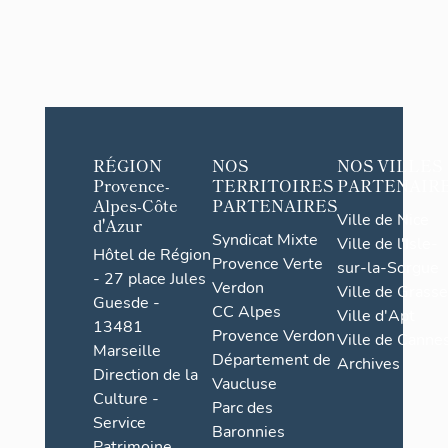
RÉGION
NOS
NOS VILLES
Provence-
TERRITOIRES
PARTENAIR
Alpes-Côte
PARTENAIRES
Ville de Nice
d'Azur
Syndicat Mixte
Ville de l'Isle-
Hôtel de Région
Provence Verte
sur-la-Sorgue
- 27 place Jules
Verdon
Ville de Grasse
Guesde -
CC Alpes
Ville d'Apt
13481
Provence Verdon
Ville de Cannes
Marseille
Département de
Archives
Direction de la
Vaucluse
Culture -
Parc des
Service
Baronnies
Patrimoine