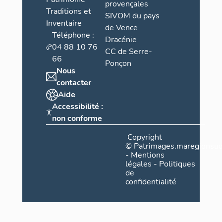
provençales
Traditions et
SIVOM du pays
Inventaire
de Vence
Téléphone :
Dracénie
04 88 10 76
CC de Serre-
66
Ponçon
Nous
contacter
Aide
Accessibilité :
non conforme
Copyright
©
Patrimages.maregionsud
-
Mentions
légales
-
Politiques
de
confidentialité