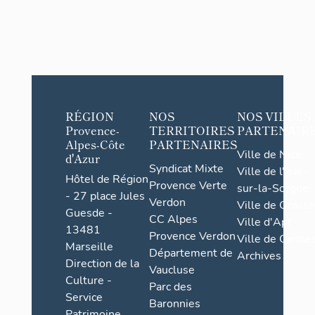
RÉGION
NOS
NOS VILLES
Provence-
TERRITOIRES
PARTENAIR
Alpes-Côte
PARTENAIRES
Ville de Nice
d'Azur
Syndicat Mixte
Ville de l'Isle-
Hôtel de Région
Provence Verte
sur-la-Sorgue
- 27 place Jules
Verdon
Ville de Grasse
Guesde -
CC Alpes
Ville d'Apt
13481
Provence Verdon
Ville de Cannes
Marseille
Département de
Archives
Direction de la
Vaucluse
Culture -
Parc des
Service
Baronnies
Patrimoine