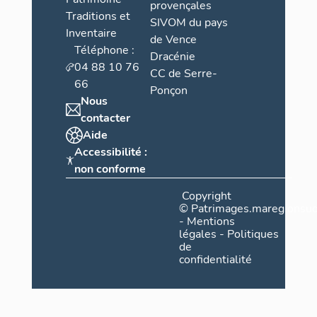
provençales
Traditions et
SIVOM du pays
Inventaire
de Vence
Téléphone :
Dracénie
04 88 10 76
CC de Serre-
66
Ponçon
Nous
contacter
Aide
Accessibilité :
non conforme
Copyright
©
Patrimages.maregionsud
-
Mentions
légales
-
Politiques
de
confidentialité