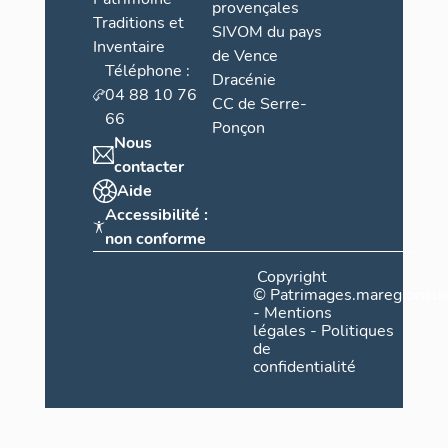
provençales
Traditions et
SIVOM du pays
Inventaire
de Vence
Téléphone :
Dracénie
04 88 10 76
CC de Serre-
66
Ponçon
Nous
contacter
Aide
Accessibilité :
non conforme
Copyright
©
Patrimages.maregionsud
-
Mentions
légales
-
Politiques
de
confidentialité