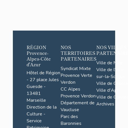
RÉGION
NOS
NOS VILLES
Provence-
TERRITOIRES
PARTENAIR
Alpes-Côte
PARTENAIRES
Ville de Nice
d'Azur
Syndicat Mixte
Ville de l'Isle-
Hôtel de Région
Provence Verte
sur-la-Sorgue
- 27 place Jules
Verdon
Ville de Grasse
Guesde -
CC Alpes
Ville d'Apt
13481
Provence Verdon
Ville de Cannes
Marseille
Département de
Archives
Direction de la
Vaucluse
Culture -
Parc des
Service
Baronnies
Patrimoine