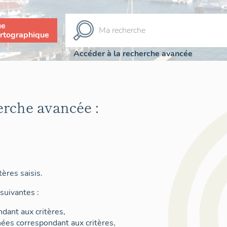
ue
rtographique
Accéder à la recherche avancée
erche avancée :
ères saisis.
suivantes :
dant aux critères,
nées correspondant aux critères,