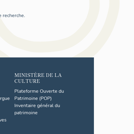
e recherche.
MINISTÈRE DE LA
CULTURE
Plateforme Ouverte du
orgue
Patrimoine (POP)
Inventaire général du
patrimoine
ives