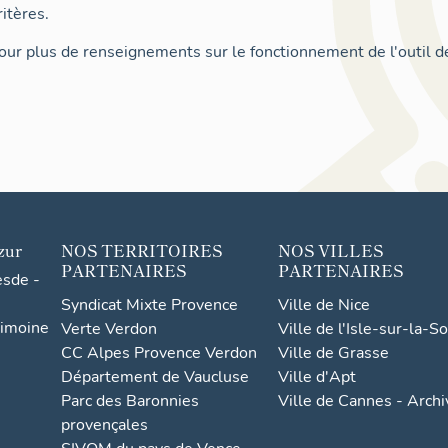
itères.
ur plus de renseignements sur le fonctionnement de l'outil d
zur
NOS TERRITOIRES
NOS VILLES
PARTENAIRES
PARTENAIRES
esde -
Syndicat Mixte Provence
Ville de Nice
rimoine
Verte Verdon
Ville de l'Isle-sur-la-S
CC Alpes Provence Verdon
Ville de Grasse
Département de Vaucluse
Ville d'Apt
Parc des Baronnies
Ville de Cannes - Arch
provençales