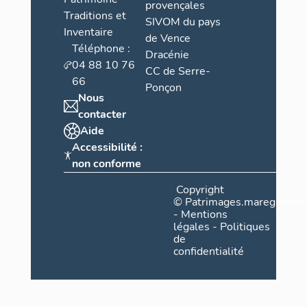
provençales
Traditions et
SIVOM du pays
Inventaire
de Vence
Téléphone :
Dracénie
04 88 10 76
CC de Serre-
66
Ponçon
Nous
contacter
Aide
Accessibilité :
non conforme
Copyright
©
Patrimages.maregionsud
-
Mentions
légales
-
Politiques
de
confidentialité