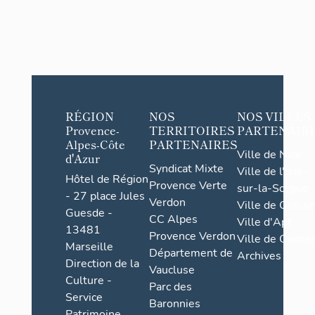
RÉGION
NOS
NOS VILLES
Provence-
TERRITOIRES
PARTENAIR
Alpes-Côte
PARTENAIRES
Ville de Nice
d'Azur
Syndicat Mixte
Ville de l'Isle-
Hôtel de Région
Provence Verte
sur-la-Sorgue
- 27 place Jules
Verdon
Ville de Grasse
Guesde -
CC Alpes
Ville d'Apt
13481
Provence Verdon
Ville de Cannes
Marseille
Département de
Archives
Direction de la
Vaucluse
Culture -
Parc des
Service
Baronnies
Patrimoine