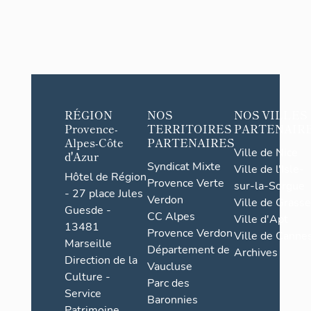
RÉGION
NOS
NOS VILLES
Provence-
TERRITOIRES
PARTENAIR
Alpes-Côte
PARTENAIRES
Ville de Nice
d'Azur
Syndicat Mixte
Ville de l'Isle-
Hôtel de Région
Provence Verte
sur-la-Sorgue
- 27 place Jules
Verdon
Ville de Grasse
Guesde -
CC Alpes
Ville d'Apt
13481
Provence Verdon
Ville de Cannes
Marseille
Département de
Archives
Direction de la
Vaucluse
Culture -
Parc des
Service
Baronnies
Patrimoine