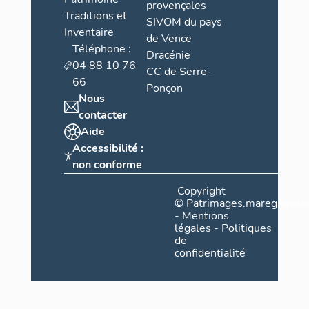
provençales
Traditions et
SIVOM du pays
Inventaire
de Vence
Téléphone :
Dracénie
04 88 10 76
CC de Serre-
66
Ponçon
Nous
contacter
Aide
Accessibilité :
non conforme
Copyright
©
Patrimages.maregionsud
-
Mentions
légales
-
Politiques
de
confidentialité