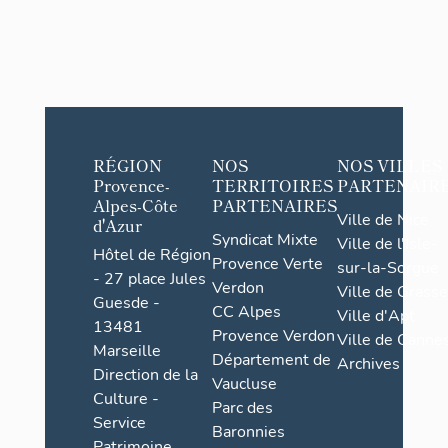
RÉGION
NOS
NOS VILLES
Provence-
TERRITOIRES
PARTENAIR
Alpes-Côte
PARTENAIRES
Ville de Nice
d'Azur
Syndicat Mixte
Ville de l'Isle-
Hôtel de Région
Provence Verte
sur-la-Sorgue
- 27 place Jules
Verdon
Ville de Grasse
Guesde -
CC Alpes
Ville d'Apt
13481
Provence Verdon
Ville de Cannes
Marseille
Département de
Archives
Direction de la
Vaucluse
Culture -
Parc des
Service
Baronnies
Patrimoine