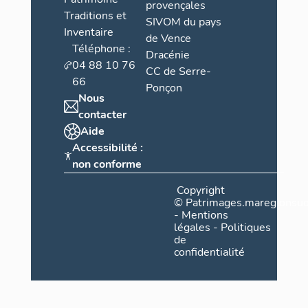
provençales
Traditions et
SIVOM du pays
Inventaire
de Vence
Téléphone :
Dracénie
04 88 10 76
CC de Serre-
66
Ponçon
Nous
contacter
Aide
Accessibilité :
non conforme
Copyright
©
Patrimages.maregionsud
-
Mentions
légales
-
Politiques
de
confidentialité