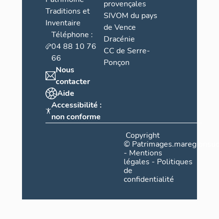
provençales
Traditions et
SIVOM du pays
Inventaire
de Vence
Téléphone :
Dracénie
04 88 10 76
CC de Serre-
66
Ponçon
Nous
contacter
Aide
Accessibilité :
non conforme
Copyright
©
Patrimages.maregionsud
-
Mentions
légales
-
Politiques
de
confidentialité