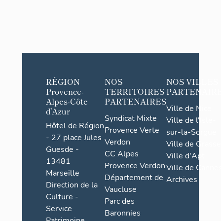
RÉGION
NOS
NOS VILLES
Provence-
TERRITOIRES
PARTENAIR
Alpes-Côte
PARTENAIRES
Ville de Nice
d'Azur
Syndicat Mixte
Ville de l'Isle-
Hôtel de Région
Provence Verte
sur-la-Sorgue
- 27 place Jules
Verdon
Ville de Grasse
Guesde -
CC Alpes
Ville d'Apt
13481
Provence Verdon
Ville de Cannes
Marseille
Département de
Archives
Direction de la
Vaucluse
Culture -
Parc des
Service
Baronnies
Patrimoine