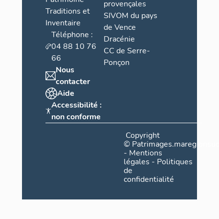
provençales
Traditions et
SIVOM du pays
Inventaire
de Vence
Téléphone :
Dracénie
04 88 10 76
CC de Serre-
66
Ponçon
Nous
contacter
Aide
Accessibilité :
non conforme
Copyright
©
Patrimages.maregionsud
-
Mentions
légales
-
Politiques
de
confidentialité