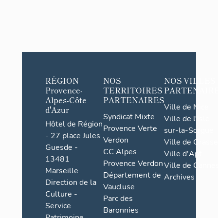
RÉGION
NOS
NOS VILLES
Provence-
TERRITOIRES
PARTENAIR
Alpes-Côte
PARTENAIRES
Ville de Nice
d'Azur
Syndicat Mixte
Ville de l'Isle-
Hôtel de Région
Provence Verte
sur-la-Sorgue
- 27 place Jules
Verdon
Ville de Grasse
Guesde -
CC Alpes
Ville d'Apt
13481
Provence Verdon
Ville de Cannes
Marseille
Département de
Archives
Direction de la
Vaucluse
Culture -
Parc des
Service
Baronnies
Patrimoine