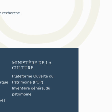
e recherche.
MINISTÈRE DE LA
CULTURE
Plateforme Ouverte du
orgue
Patrimoine (POP)
Inventaire général du
patrimoine
ives