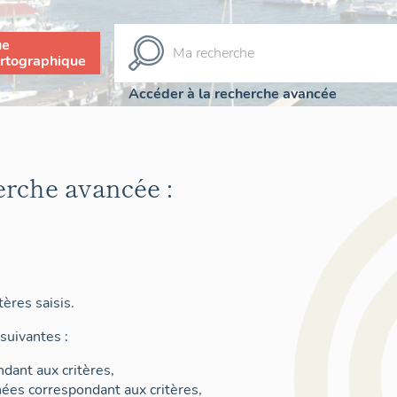
ue
rtographique
Accéder à la recherche avancée
erche avancée :
ères saisis.
suivantes :
dant aux critères,
nées correspondant aux critères,