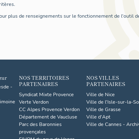
itères.
ur plus de renseignements sur le fonctionnement de l'outil d
zur
NOS TERRITOIRES
NOS VILLES
PARTENAIRES
PARTENAIRES
esde -
Syndicat Mixte Provence
Ville de Nice
rimoine
Verte Verdon
Ville de l'Isle-sur-la-S
CC Alpes Provence Verdon
Ville de Grasse
Département de Vaucluse
Ville d'Apt
Parc des Baronnies
Ville de Cannes - Arch
provençales