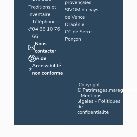
provençales
Traditions et
SIVOM du pays
Inventaire
de Vence
Téléphone :
Dracénie
04 88 10 76
CC de Serre-
66
Ponçon
Nous
contacter
Aide
Accessibilité :
non conforme
Copyright
©
Patrimages.maregionsud
-
Mentions
légales
-
Politiques
de
confidentialité