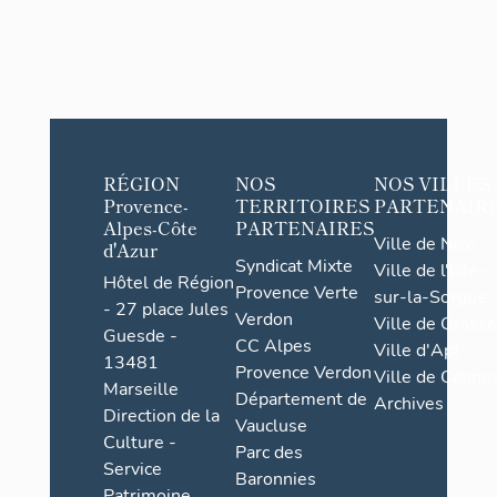
RÉGION
NOS
NOS VILLES
Provence-
TERRITOIRES
PARTENAIR
Alpes-Côte
PARTENAIRES
Ville de Nice
d'Azur
Syndicat Mixte
Ville de l'Isle-
Hôtel de Région
Provence Verte
sur-la-Sorgue
- 27 place Jules
Verdon
Ville de Grasse
Guesde -
CC Alpes
Ville d'Apt
13481
Provence Verdon
Ville de Cannes
Marseille
Département de
Archives
Direction de la
Vaucluse
Culture -
Parc des
Service
Baronnies
Patrimoine