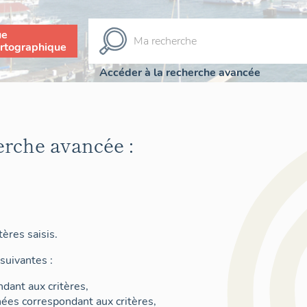
ue
rtographique
Accéder à la recherche avancée
erche avancée :
ères saisis.
suivantes :
dant aux critères,
nées correspondant aux critères,