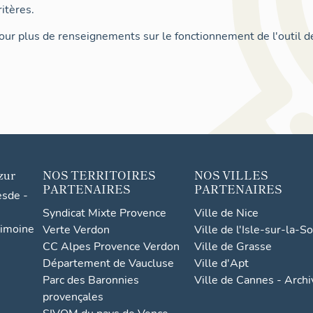
itères.
ur plus de renseignements sur le fonctionnement de l'outil d
zur
NOS TERRITOIRES
NOS VILLES
PARTENAIRES
PARTENAIRES
esde -
Syndicat Mixte Provence
Ville de Nice
rimoine
Verte Verdon
Ville de l'Isle-sur-la-S
CC Alpes Provence Verdon
Ville de Grasse
Département de Vaucluse
Ville d'Apt
Parc des Baronnies
Ville de Cannes - Arch
provençales