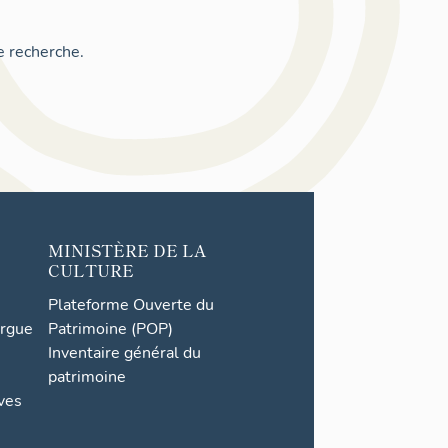
e recherche.
MINISTÈRE DE LA
CULTURE
Plateforme Ouverte du
orgue
Patrimoine (POP)
Inventaire général du
patrimoine
ives