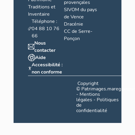
provençales
Traditions et
SIVOM du pays
Inventaire
de Vence
Téléphone :
Dracénie
04 88 10 76
CC de Serre-
66
Ponçon
Nous
contacter
Aide
Accessibilité :
non conforme
Copyright
©
Patrimages.maregionsud
-
Mentions
légales
-
Politiques
de
confidentialité