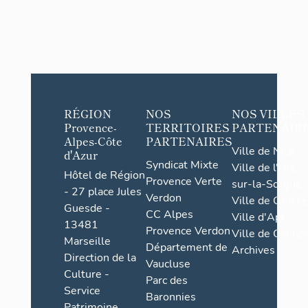
RÉGION
NOS
NOS VILLES
Provence-
TERRITOIRES
PARTENAIR
Alpes-Côte
PARTENAIRES
Ville de Nice
d'Azur
Syndicat Mixte
Ville de l'Isle-
Hôtel de Région
Provence Verte
sur-la-Sorgue
- 27 place Jules
Verdon
Ville de Grasse
Guesde -
CC Alpes
Ville d'Apt
13481
Provence Verdon
Ville de Cannes
Marseille
Département de
Archives
Direction de la
Vaucluse
Culture -
Parc des
Service
Baronnies
Patrimoine