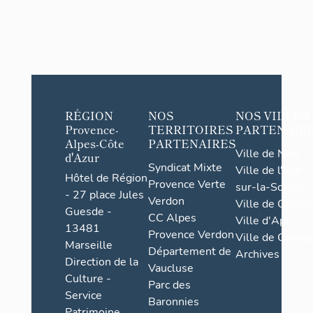
RÉGION
NOS
NOS VILLES
Provence-
TERRITOIRES
PARTENAIR
Alpes-Côte
PARTENAIRES
Ville de Nice
d'Azur
Syndicat Mixte
Ville de l'Isle-
Hôtel de Région
Provence Verte
sur-la-Sorgue
- 27 place Jules
Verdon
Ville de Grasse
Guesde -
CC Alpes
Ville d'Apt
13481
Provence Verdon
Ville de Cannes
Marseille
Département de
Archives
Direction de la
Vaucluse
Culture -
Parc des
Service
Baronnies
Patrimoine