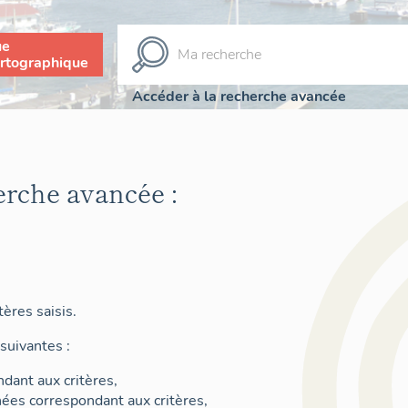
ue
rtographique
Accéder à la recherche avancée
erche avancée :
ères saisis.
suivantes :
dant aux critères,
nées correspondant aux critères,