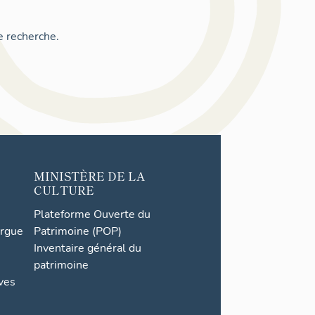
e recherche.
MINISTÈRE DE LA
CULTURE
Plateforme Ouverte du
orgue
Patrimoine (POP)
Inventaire général du
patrimoine
ives