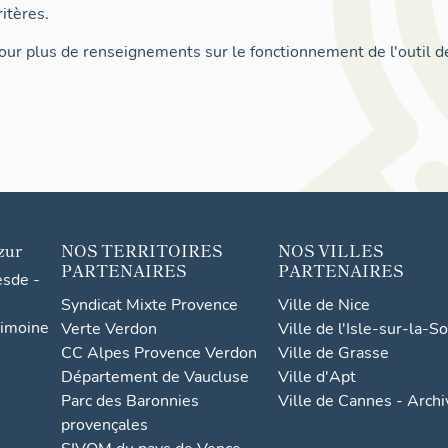
itères.
ur plus de renseignements sur le fonctionnement de l'outil d
zur
NOS TERRITOIRES
NOS VILLES
PARTENAIRES
PARTENAIRES
esde -
Syndicat Mixte Provence
Ville de Nice
rimoine
Verte Verdon
Ville de l'Isle-sur-la-S
CC Alpes Provence Verdon
Ville de Grasse
Département de Vaucluse
Ville d'Apt
Parc des Baronnies
Ville de Cannes - Arch
provençales