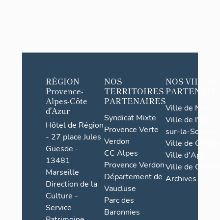
RÉGION
NOS
NOS VILLES
Provence-
TERRITOIRES
PARTENAIR
Alpes-Côte
PARTENAIRES
Ville de Nice
d'Azur
Syndicat Mixte
Ville de l'Isle-
Hôtel de Région
Provence Verte
sur-la-Sorgue
- 27 place Jules
Verdon
Ville de Grasse
Guesde -
CC Alpes
Ville d'Apt
13481
Provence Verdon
Ville de Cannes
Marseille
Département de
Archives
Direction de la
Vaucluse
Culture -
Parc des
Service
Baronnies
Patrimoine