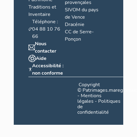
provençales
Traditions et
SIVOM du pays
Inventaire
de Vence
Téléphone :
Dracénie
04 88 10 76
CC de Serre-
66
Ponçon
Nous
contacter
Aide
Accessibilité :
non conforme
Copyright
©
Patrimages.maregionsud
-
Mentions
légales
-
Politiques
de
confidentialité