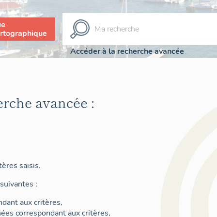
ue
rtographique
Accéder à la recherche avancée
erche avancée :
ères saisis.
suivantes :
dant aux critères,
nées correspondant aux critères,