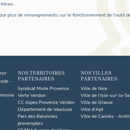
itères.
ur plus de renseignements sur le fonctionnement de l'outil d
zur
NOS TERRITOIRES
NOS VILLES
PARTENAIRES
PARTENAIRES
esde -
Syndicat Mixte Provence
Ville de Nice
rimoine
Verte Verdon
Ville de l'Isle-sur-la-S
CC Alpes Provence Verdon
Ville de Grasse
Département de Vaucluse
Ville d'Apt
Parc des Baronnies
Ville de Cannes - Arch
provençales