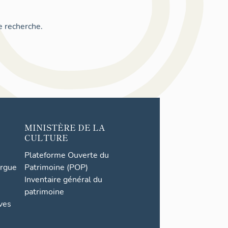
e recherche.
MINISTÈRE DE LA
CULTURE
Plateforme Ouverte du
orgue
Patrimoine (POP)
Inventaire général du
patrimoine
ives