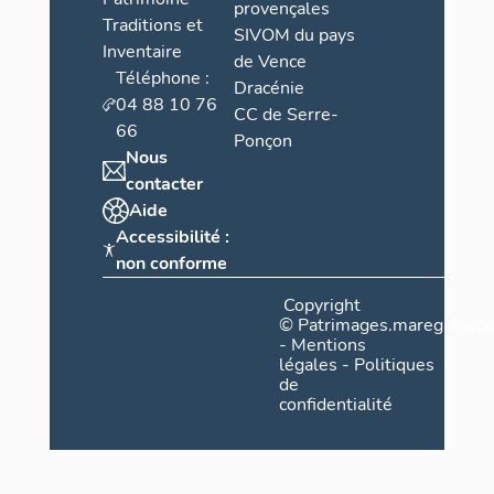
provençales
Traditions et
SIVOM du pays
Inventaire
de Vence
Téléphone :
Dracénie
04 88 10 76
CC de Serre-
66
Ponçon
Nous
contacter
Aide
Accessibilité :
non conforme
Copyright
©
Patrimages.maregionsud
-
Mentions
légales
-
Politiques
de
confidentialité