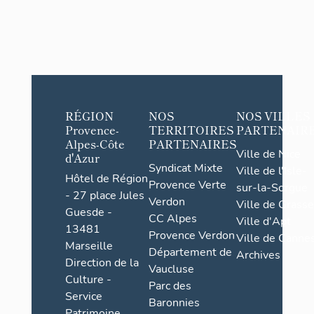
RÉGION
NOS
NOS VILLES
Provence-
TERRITOIRES
PARTENAIR
Alpes-Côte
PARTENAIRES
Ville de Nice
d'Azur
Syndicat Mixte
Ville de l'Isle-
Hôtel de Région
Provence Verte
sur-la-Sorgue
- 27 place Jules
Verdon
Ville de Grasse
Guesde -
CC Alpes
Ville d'Apt
13481
Provence Verdon
Ville de Cannes
Marseille
Département de
Archives
Direction de la
Vaucluse
Culture -
Parc des
Service
Baronnies
Patrimoine