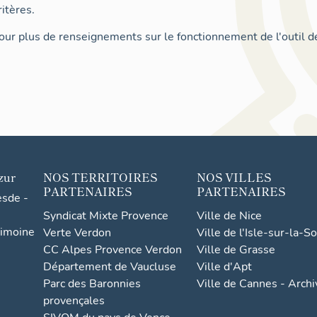
itères.
ur plus de renseignements sur le fonctionnement de l'outil d
zur
NOS TERRITOIRES
NOS VILLES
PARTENAIRES
PARTENAIRES
esde -
Syndicat Mixte Provence
Ville de Nice
rimoine
Verte Verdon
Ville de l'Isle-sur-la-S
CC Alpes Provence Verdon
Ville de Grasse
Département de Vaucluse
Ville d'Apt
Parc des Baronnies
Ville de Cannes - Arch
provençales