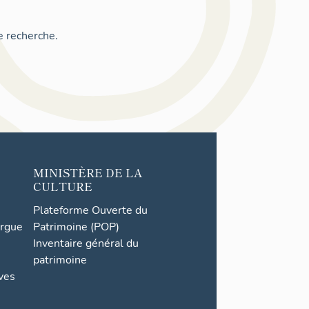
e recherche.
MINISTÈRE DE LA
CULTURE
Plateforme Ouverte du
orgue
Patrimoine (POP)
Inventaire général du
patrimoine
ives