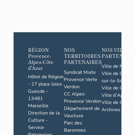
RÉGION
NOS
NOS VILLES
Provence-
TERRITOIRES
PARTENAIR
Alpes-Côte
PARTENAIRES
Ville de Nice
d'Azur
Syndicat Mixte
Ville de l'Isle-
Hôtel de Région
Provence Verte
sur-la-Sorgue
- 27 place Jules
Verdon
Ville de Grasse
Guesde -
CC Alpes
Ville d'Apt
13481
Provence Verdon
Ville de Cannes
Marseille
Département de
Archives
Direction de la
Vaucluse
Culture -
Parc des
Service
Baronnies
Patrimoine