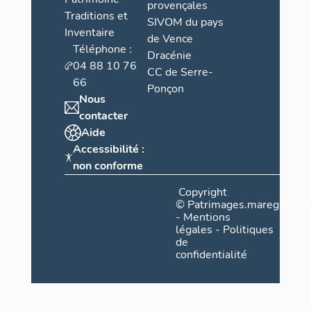
provençales
Traditions et
SIVOM du pays
Inventaire
de Vence
Téléphone :
Dracénie
04 88 10 76
CC de Serre-
66
Ponçon
Nous
contacter
Aide
Accessibilité :
non conforme
Copyright
©
Patrimages.maregionsud
-
Mentions
légales
-
Politiques
de
confidentialité