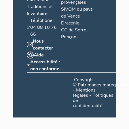
provençales
Traditions et
SIVOM du pays
Inventaire
de Vence
Téléphone :
Dracénie
04 88 10 76
CC de Serre-
66
Ponçon
Nous
contacter
Aide
Accessibilité :
non conforme
Copyright
©
Patrimages.maregionsud
-
Mentions
légales
-
Politiques
de
confidentialité