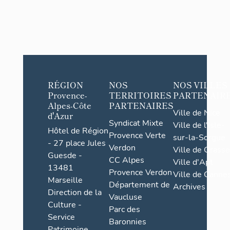
RÉGION
NOS
NOS VILLES
Provence-
TERRITOIRES
PARTENAIR
Alpes-Côte
PARTENAIRES
Ville de Nice
d'Azur
Syndicat Mixte
Ville de l'Isle-
Hôtel de Région
Provence Verte
sur-la-Sorgue
- 27 place Jules
Verdon
Ville de Grasse
Guesde -
CC Alpes
Ville d'Apt
13481
Provence Verdon
Ville de Cannes
Marseille
Département de
Archives
Direction de la
Vaucluse
Culture -
Parc des
Service
Baronnies
Patrimoine